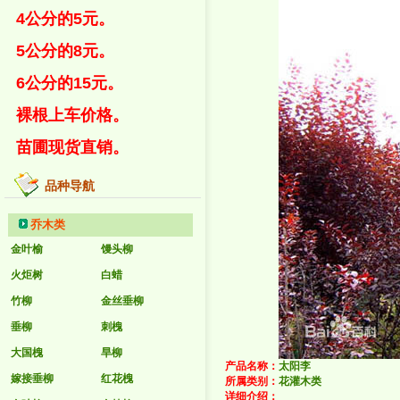
4公分的5元。
5公分的8元。
6公分的15元。
裸根上车价格。
苗圃现货直销。
品种导航
乔木类
金叶榆
馒头柳
火炬树
白蜡
竹柳
金丝垂柳
垂柳
刺槐
大国槐
旱柳
产品名称：
太阳李
嫁接垂柳
红花槐
所属类别：
花灌木类
详细介绍
：