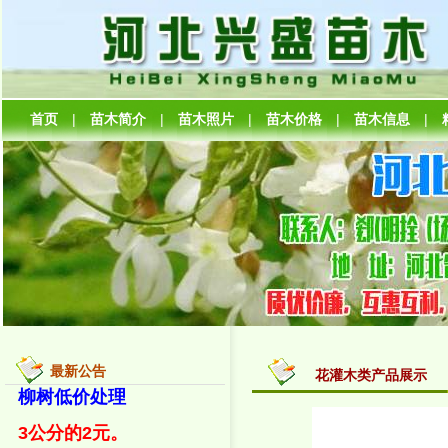
首页
|
苗木简介
|
苗木照片
|
苗木价格
|
苗木信息
|
最新公告
花灌木类产品展示
柳树低价处理
3公分的2元。