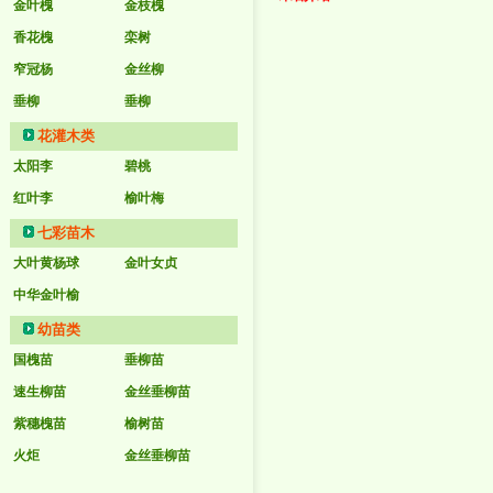
金叶槐
金枝槐
香花槐
栾树
窄冠杨
金丝柳
垂柳
垂柳
花灌木类
太阳李
碧桃
红叶李
榆叶梅
七彩苗木
大叶黄杨球
金叶女贞
中华金叶榆
幼苗类
国槐苗
垂柳苗
速生柳苗
金丝垂柳苗
紫穗槐苗
榆树苗
火炬
金丝垂柳苗