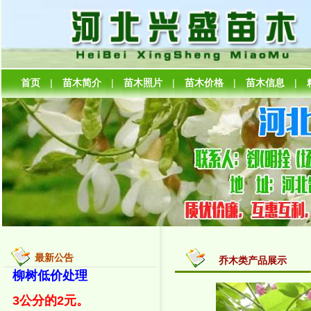
首页
|
苗木简介
|
苗木照片
|
苗木价格
|
苗木信息
|
最新公告
乔木类产品展示
柳树低价处理
3公分的2元。