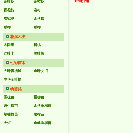
详细介绍
：
金叶槐
金枝槐
香花槐
栾树
窄冠杨
金丝柳
垂柳
垂柳
花灌木类
太阳李
碧桃
红叶李
榆叶梅
七彩苗木
大叶黄杨球
金叶女贞
中华金叶榆
幼苗类
国槐苗
垂柳苗
速生柳苗
金丝垂柳苗
紫穗槐苗
榆树苗
火炬
金丝垂柳苗