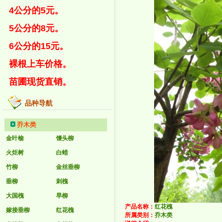
4公分的5元。
5公分的8元。
6公分的15元。
裸根上车价格。
苗圃现货直销。
品种导航
乔木类
金叶榆
馒头柳
火炬树
白蜡
竹柳
金丝垂柳
垂柳
刺槐
大国槐
旱柳
产品名称：
红花槐
嫁接垂柳
红花槐
所属类别：
乔木类