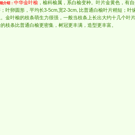
中华金叶榆
，榆科榆属，系白榆变种。叶片金黄色，有自
细介绍
：
；叶卵圆形，平均长3-5cm,宽2-3cm, 比普通白榆叶片稍短
上。金叶榆的枝条萌生力很强，一般当枝条上长出大约十几个叶
榆的枝条比普通白榆更密集，树冠更丰满，造型更丰富。