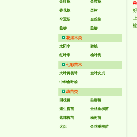
金叶槐
金枝槐
详
好
香花槐
栾树
窄冠杨
金丝柳
垂柳
垂柳
花灌木类
太阳李
碧桃
红叶李
榆叶梅
七彩苗木
大叶黄杨球
金叶女贞
中华金叶榆
幼苗类
国槐苗
垂柳苗
速生柳苗
金丝垂柳苗
紫穗槐苗
榆树苗
火炬
金丝垂柳苗