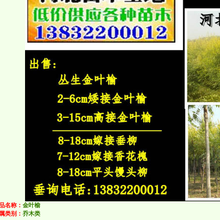
品名称：
金叶榆
属类别：
乔木类