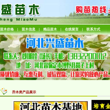
苗木价格
|
苗木信息
|
精品苗木
|
在线留言
|
联系方式
乔木类产品展示