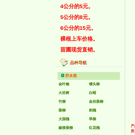
4公分的5元。
5公分的8元。
6公分的15元。
裸根上车价格。
苗圃现货直销。
品种导航
乔木类
金叶榆
馒头柳
火炬树
白蜡
竹柳
金丝垂柳
垂柳
刺槐
大国槐
旱柳
产
嫁接垂柳
红花槐
所