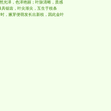
然光泽，色泽艳丽；叶脉清晰，质感
；叶缘具锯齿，叶尖渐尖，互生于枝条
片时，腋芽便萌发长出新枝，因此金叶